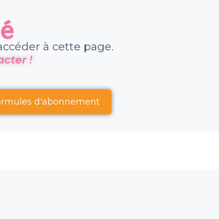
té
ccéder à cette page.
cter !
formules d'abonnement