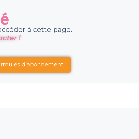
té
ccéder à cette page.
cter !
formules d'abonnement