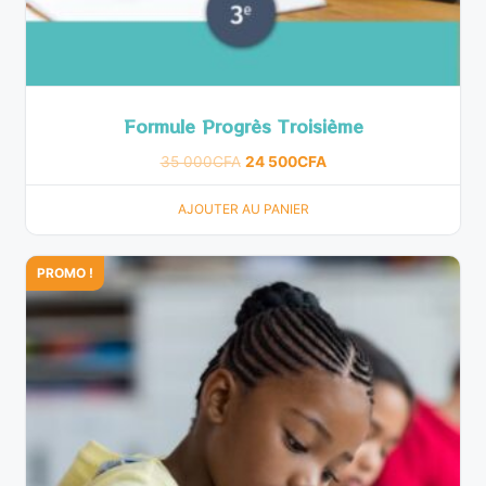
Formule Progrès Troisième
35 000
CFA
24 500
CFA
AJOUTER AU PANIER
PROMO !