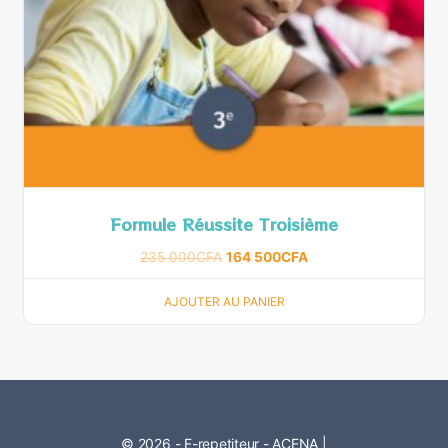
Formule Réussite Troisième
235 000
CFA
164 500
CFA
AJOUTER AU PANIER
© 2026 - E-repetiteur - ACENA |