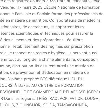
re des registres: 03 mars 2023 Date du concours: Jeudi
 Vendredi 17 mars 2023 L’École Nationale de Formation
onomie Familiale et Sociale forme des professionnels de
nté en matière de nutrition. Collaborateurs de médecins,
stionnaires, de chercheurs, ils apportent leurs
tences scientifiques et techniques pour assurer la
té des aliments et des préparations, l’équilibre
tionnel, l’établissement des régimes sur prescription
ale, le respect des règles d’hygiène. Ils peuvent aussi
venir tout au long de la chaîne alimentaire, conception,
ction, distribution. Ils assurent aussi une mission de
tion, de prévention et d’éducation en matière de
tion. Diplôme préparé: BTS diététique LIEU DU
OURS: À Dakar: AU CENTRE DE FORMATION
ESSIONNELLE ET COMMERCIALE DELAFOSSE (CFPC)
R Dans les régions: THIÈS, KAOLACK, FATICK, LOUGA,
T LOUIS, ZIGUINCHOR, KOLDA, TAMBACOUNDA,