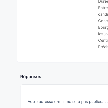
Durée
Entre
candi
Conco
Bourg
les j
Centr
Préci
Réponses
Votre adresse e-mail ne sera pas publiée.
L