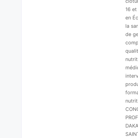
clôtu
16 et
en Éc
la sa
de ge
compé
quali
nutri
médic
inter
produ
forma
nutri
CONC
PROF
DAKA
SAIN